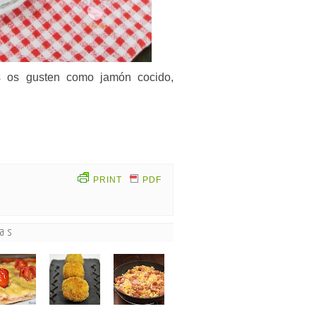
s os gusten como jamón cocido,
PRINT
PDF
das