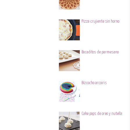
Pizza crujiente sin horno
Bocaditos de parmesano
Bizcocho arcoiris
Cake pops de oreo y nutella