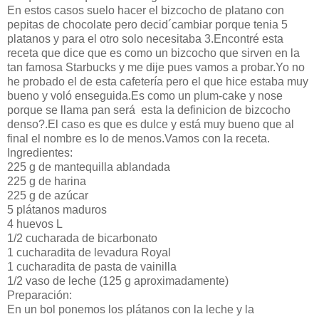
En estos casos suelo hacer el bizcocho de platano con
pepitas de chocolate pero decid´cambiar porque tenia 5
platanos y para el otro solo necesitaba 3.Encontré esta
receta que dice que es como un bizcocho que sirven en la
tan famosa Starbucks y me dije pues vamos a probar.Yo no
he probado el de esta cafetería pero el que hice estaba muy
bueno y voló enseguida.Es como un plum-cake y nose
porque se llama pan será esta la definicion de bizcocho
denso?.El caso es que es dulce y está muy bueno que al
final el nombre es lo de menos.Vamos con la receta.
Ingredientes:
225 g de mantequilla ablandada
225 g de harina
225 g de azúcar
5 plátanos maduros
4 huevos L
1/2 cucharada de bicarbonato
1 cucharadita de levadura Royal
1 cucharadita de pasta de vainilla
1/2 vaso de leche (125 g aproximadamente)
Preparación:
En un bol ponemos los plátanos con la leche y la