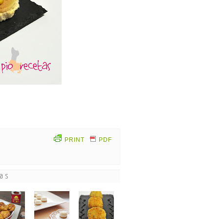
PRINT
PDF
das