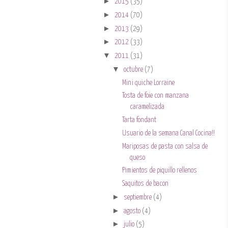
►
2015
(35)
►
2014
(70)
►
2013
(29)
►
2012
(33)
▼
2011
(31)
▼
octubre
(7)
Mini quiche Lorraine
Tosta de foie con manzana
caramelizada
Tarta fondant
Usuario de la semana Canal Cocina!!
Mariposas de pasta con salsa de
queso
Pimientos de piquillo rellenos
Saquitos de bacon
►
septiembre
(4)
►
agosto
(4)
►
julio
(5)