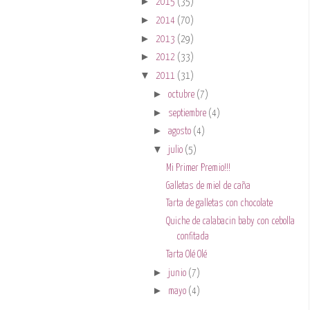
►
2015
(35)
►
2014
(70)
►
2013
(29)
►
2012
(33)
▼
2011
(31)
►
octubre
(7)
►
septiembre
(4)
►
agosto
(4)
▼
julio
(5)
Mi Primer Premio!!!
Galletas de miel de caña
Tarta de galletas con chocolate
Quiche de calabacin baby con cebolla
confitada
Tarta Olé Olé
►
junio
(7)
►
mayo
(4)