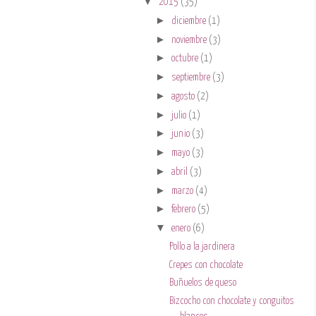
▼
2015
(35)
►
diciembre
(1)
►
noviembre
(3)
►
octubre
(1)
►
septiembre
(3)
►
agosto
(2)
►
julio
(1)
►
junio
(3)
►
mayo
(3)
►
abril
(3)
►
marzo
(4)
►
febrero
(5)
▼
enero
(6)
Pollo a la jardinera
Crepes con chocolate
Buñuelos de queso
Bizcocho con chocolate y conguitos