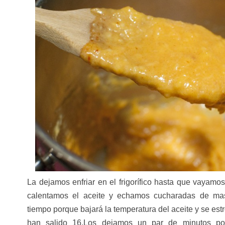
La dejamos enfriar en el frigorífico hasta que vayamo
calentamos el aceite y echamos cucharadas de m
tiempo porque bajará la temperatura del aceite y se est
han salido 16.Los dejamos un par de minutos po