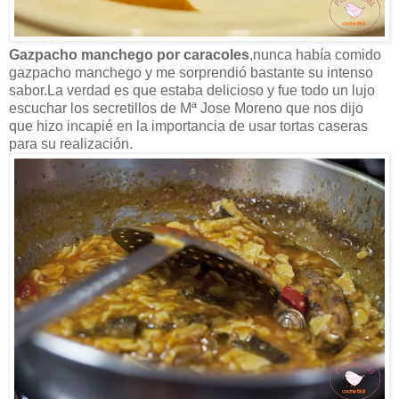
Gazpacho manchego por caracoles
,nunca había comido
gazpacho manchego y me sorprendió bastante su intenso
sabor.La verdad es que estaba delicioso y fue todo un lujo
escuchar los secretillos de Mª Jose Moreno que nos dijo
que hizo incapié en la importancia de usar tortas caseras
para su realización.