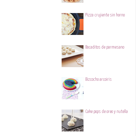
Pizza crujiente sin horno
Bocaditos de parmesano
Bizcocho arcoiris
Cake pops de oreo y nutella