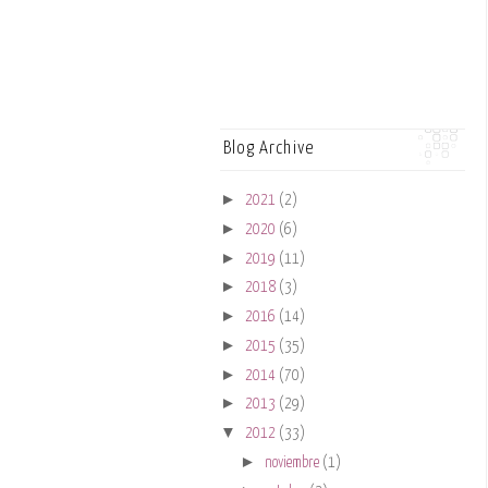
Blog Archive
►
2021
(2)
►
2020
(6)
►
2019
(11)
►
2018
(3)
►
2016
(14)
►
2015
(35)
►
2014
(70)
►
2013
(29)
▼
2012
(33)
►
noviembre
(1)